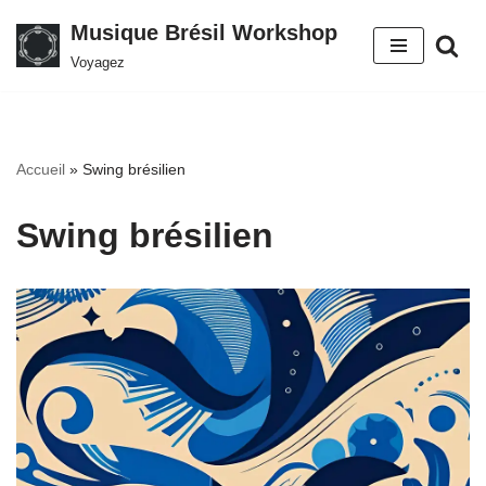
Musique Brésil Workshop
Aller
Voyagez
au
contenu
Accueil
»
Swing brésilien
Swing brésilien