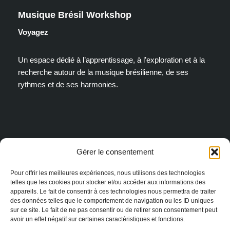
Musique Brésil Workshop
Voyagez
Un espace dédié à l’apprentissage, à l’exploration et à la
recherche autour de la musique brésilienne, de ses
rythmes et de ses harmonies.
Articles récents
Gérer le consentement
La grille hexadécimale : une autre façon de lire le rythme
Pour offrir les meilleures expériences, nous utilisons des technologies
15/04/2026
telles que les cookies pour stocker et/ou accéder aux informations des
Swing de Avenida et Swing Forrodum — rythmes de la
appareils. Le fait de consentir à ces technologies nous permettra de traiter
des données telles que le comportement de navigation ou les ID uniques
samba-reggae
sur ce site. Le fait de ne pas consentir ou de retirer son consentement peut
15/04/2026
avoir un effet négatif sur certaines caractéristiques et fonctions.